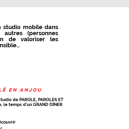
n studio mobile dans
s autres (personnes
on de valoriser les
sible...
lé en anjou
ro-studio de PAROLE, PAROLES ET
ne, le temps d'un GRAND DÎNER
écouvrir
AL